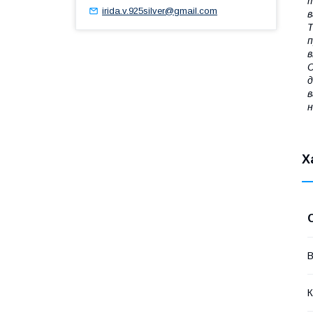
т
irida.v.925silver@gmail.com
в
Т
п
в
С
д
в
н
Х
В
К