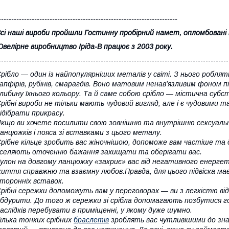
----------------------------------------------------------------------
сі наші вироби пройшли Гостинну пробірний намет, опломбовані 
велірне виробництво Іріда-В працює з 2003 року.
------------------------------------------------------------------------------------------
рібло — один із найпопулярніших металів у світі. З нього роблят
апфірів, рубінів, смарагдів. Воно матовим ненав'язливим фоном пі
либину їхнього кольору. Та й саме собою срібло — містична субст
рібні вироби не тільки мають чудовий вигляд, але і є чудовими
ідібрати прикрасу.
кщо ви хочете посилити свою зовнішню та внутрішню сексуальн
анцюжків і пояса зі вставками з цього металу.
рібне кільце зробить вас жіночнішою, допоможе вам частіше та д
селяють оточенню бажання захищати та оберігати вас.
улон на довгому ланцюжку «закриє» вас від негативного енергет
иття справжню та взаємну любов.Правда, для цього підвіска має
торонніх вставок.
рібні сережки допоможуть вам у переговорах — ви з легкістю ві
бдурити. До того ж сережки зі срібла допомагають позбутися г
аслідків перебувати в приміщенні, у якому дуже шумно.
ілька тонких срібних
браслетів
зроблять вас чутливішими до знак