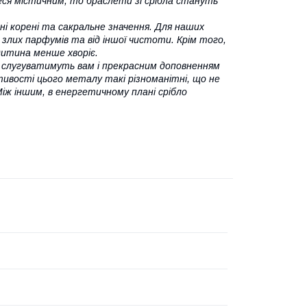
еся містичним, то браслети зі срібла стануть
ні корені та сакральне значення. Для наших
злих парфумів та від іншої чистоти. Крім того,
дитина менше хворіє.
я слугуватимуть вам і прекрасним доповненням
ивості цього металу такі різноманітні, що не
іж іншим, в енергетичному плані срібло