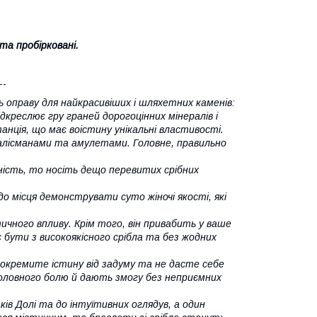
та пробірковані.
--
ь оправу для найкрасивіших і шляхетних каменів:
дкреслює гру граней дорогоцінних мінералів і
анція, що має воістину унікальні властивості.
 талісманами та амулетами. Головне, правильно
ість, то носіть дещо перевитих срібних
о місця демонструвати суто жіночі якості, які
ичного впливу. Крім того, він привабить у ваше
 бути з високоякісного срібла та без жодних
докремите істину від задуму та не дасте себе
оловного болю й дають змогу без неприємних
ів Долі та до інтуїтивних оглядув, а один