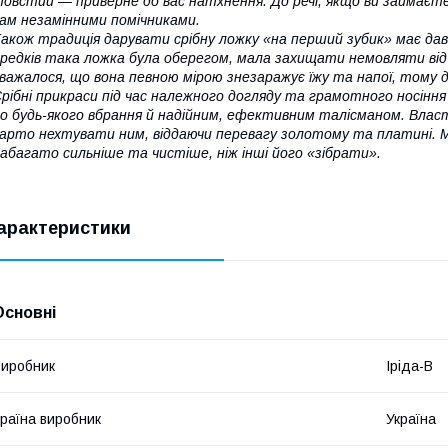
овстий — приверне до вас натхнення. До речі, якщо ви займаєт
ам незамінними помічниками.
акож традиція дарувати срібну ложку «на перший зубик» має дав
редків така ложка була оберегом, мала захищати немовляти від 
важалося, що вона певною мірою знезаражує їжу та напої, тому 
рібні прикраси під час належного догляду та грамотного носінн
о будь-якого вбрання й надійним, ефективним талісманом. Власт
арто нехтувати ним, віддаючи перевагу золотому та платині. М
абагато сильніше та чистіше, ніж інші його «зібрати».
арактеристики
Основні
иробник
Іріда-В
раїна виробник
Україна