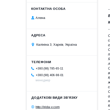
-
В
Алена
Ю
-
С
с
Калініна 3, Харків, Україна
г
С
п
Я
л
С
+380 (98) 785-65-11
в
+380 (98) 406-98-01
К
менеджер
ж
с
С
о
н
К
http://irida-v.com