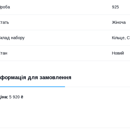
Проба
925
тать
Жіноча
клад набору
Кільце, 
Стан
Новий
нформація для замовлення
іна:
5 920 ₴