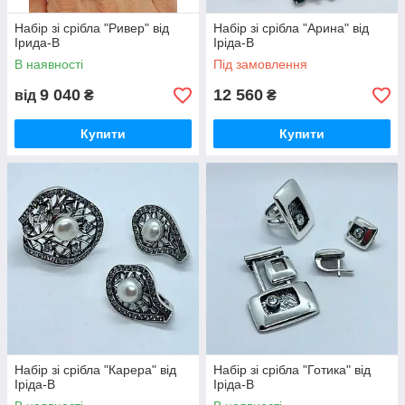
Набір зі срібла "Ривер" від
Набір зі срібла "Арина" від
Ірида-В
Іріда-В
В наявності
Під замовлення
9 040
12 560
від
₴
₴
Купити
Купити
Набір зі срібла "Карера" від
Набір зі срібла "Готика" від
Іріда-В
Іріда-В