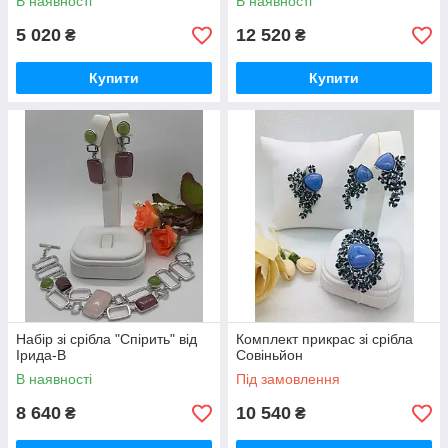
В наявності
В наявності
5 020
12 520
₴
₴
Купити
Купити
Набір зі срібла "Спірить" від
Комплект прикрас зі срібла
Ірида-В
Совіньйон
В наявності
Під замовлення
8 640
10 540
₴
₴