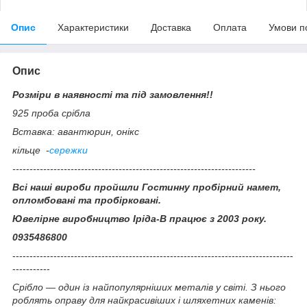
Опис
Характеристики
Доставка
Оплата
Умови п
Опис
Розміри в наявності та під замовлення!!
925 проба срібла
Вставка: авантюрин, онікс
кільце -
сережки
-----------------------------------------------------------------------
Всі наші вироби пройшли Гостинну пробірний намет,
опломбовані та пробірковані.
Ювелірне виробництво Іріда-В працює з 2003 року.
0935486800
----------------------------------------------------------------------------------
-----------
Срібло — один із найпопулярніших металів у світі. З нього
роблять оправу для найкрасивіших і шляхетних каменів: