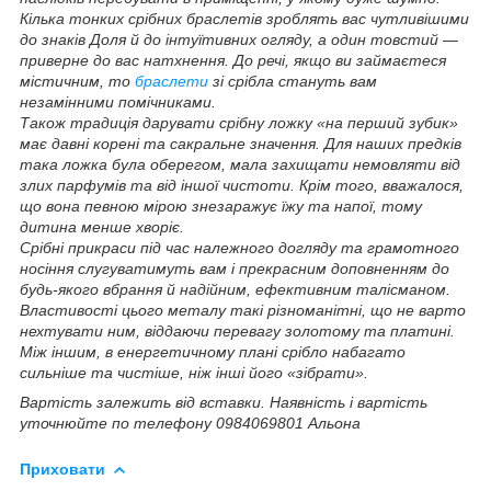
Кілька тонких срібних браслетів зроблять вас чутливішими
до знаків Доля й до інтуїтивних огляду, а один товстий —
приверне до вас натхнення. До речі, якщо ви займаєтеся
містичним, то
браслети
зі срібла стануть вам
незамінними помічниками.
Також традиція дарувати срібну ложку «на перший зубик»
має давні корені та сакральне значення. Для наших предків
така ложка була оберегом, мала захищати немовляти від
злих парфумів та від іншої чистоти. Крім того, вважалося,
що вона певною мірою знезаражує їжу та напої, тому
дитина менше хворіє.
Срібні прикраси під час належного догляду та грамотного
носіння слугуватимуть вам і прекрасним доповненням до
будь-якого вбрання й надійним, ефективним талісманом.
Властивості цього металу такі різноманітні, що не варто
нехтувати ним, віддаючи перевагу золотому та платині.
Між іншим, в енергетичному плані срібло набагато
сильніше та чистіше, ніж інші його «зібрати».
Вартість залежить від вставки. Наявність і вартість
уточнюйте по телефону 0984069801 Альона
Приховати