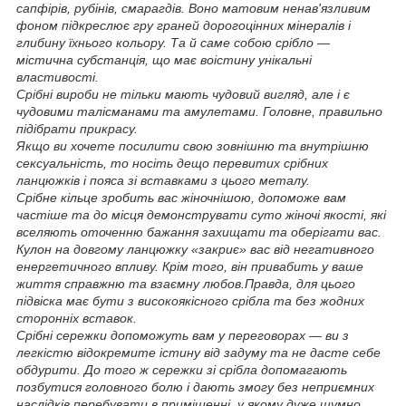
сапфірів, рубінів, смарагдів. Воно матовим ненав'язливим
фоном підкреслює гру граней дорогоцінних мінералів і
глибину їхнього кольору. Та й саме собою срібло —
містична субстанція, що має воістину унікальні
властивості.
Срібні вироби не тільки мають чудовий вигляд, але і є
чудовими талісманами та амулетами. Головне, правильно
підібрати прикрасу.
Якщо ви хочете посилити свою зовнішню та внутрішню
сексуальність, то носіть дещо перевитих срібних
ланцюжків і пояса зі вставками з цього металу.
Срібне кільце зробить вас жіночнішою, допоможе вам
частіше та до місця демонструвати суто жіночі якості, які
вселяють оточенню бажання захищати та оберігати вас.
Кулон на довгому ланцюжку «закриє» вас від негативного
енергетичного впливу. Крім того, він привабить у ваше
життя справжню та взаємну любов.Правда, для цього
підвіска має бути з високоякісного срібла та без жодних
сторонніх вставок.
Срібні сережки допоможуть вам у переговорах — ви з
легкістю відокремите істину від задуму та не дасте себе
обдурити. До того ж сережки зі срібла допомагають
позбутися головного болю і дають змогу без неприємних
наслідків перебувати в приміщенні, у якому дуже шумно.