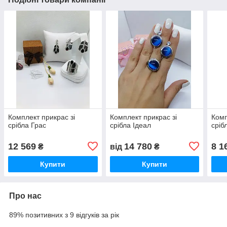
Комплект прикрас зі
Комплект прикрас зі
Комп
срібла Грас
срібла Ідеал
сріб
12 569
14 780
8 1
₴
від
₴
Купити
Купити
Про нас
89% позитивних з 9 відгуків за рік