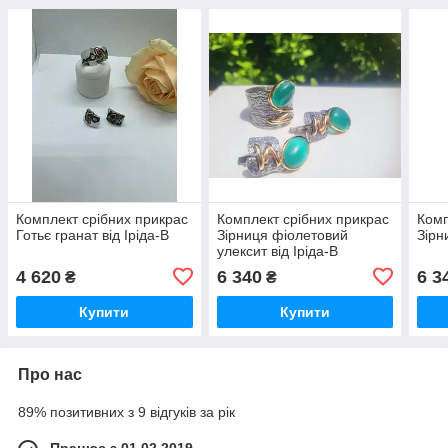
Комплект срібних прикрас
Комплект срібних прикрас
Комп
Готьє гранат від Іріда-В
Зірниця фіолетовий
Зірн
улексит від Іріда-В
4 620
6 340
6 3
₴
₴
Купити
Купити
Про нас
89% позитивних з 9 відгуків за рік
Працює з 01.02.2019