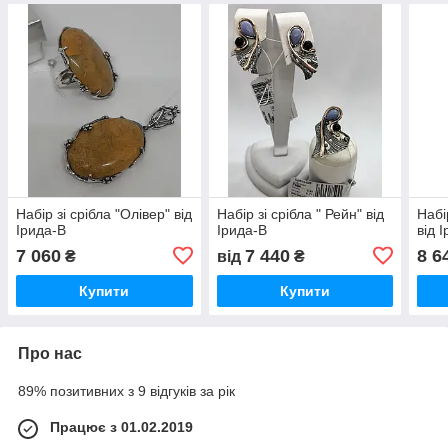
Набір зі срібла "Олівер" від
Набір зі срібла " Рейн" від
Набі
Ірида-В
Ірида-В
від 
7 060
7 440
8 6
₴
від
₴
Купити
Купити
Про нас
89% позитивних з 9 відгуків за рік
Працює з 01.02.2019