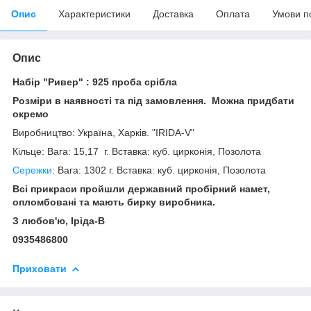
Опис
Характеристики
Доставка
Оплата
Умови п
Опис
Набір "Ривер" : 925 проба срібла
Розміри в наявності та під замовлення. Можна придбати
окремо
Виробництво: Україна, Харків. "IRIDA-V"
Кільце: Вага: 15,17 г. Вставка: куб. цирконія, Позолота
Сережки
: Вага: 1302 г. Вставка: куб. цирконія, Позолота
Всі прикраси пройшли державний пробірний намет,
опломбовані та мають бирку виробника.
З любов'ю, Іріда-В
0935486800
Приховати