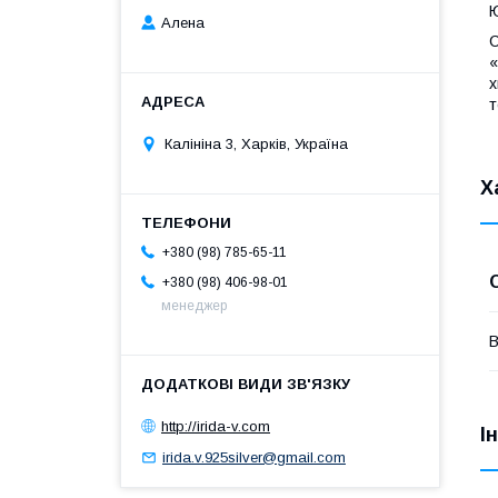
Ю
Алена
С
«
х
т
Калініна 3, Харків, Україна
Х
+380 (98) 785-65-11
+380 (98) 406-98-01
менеджер
В
http://irida-v.com
І
irida.v.925silver@gmail.com