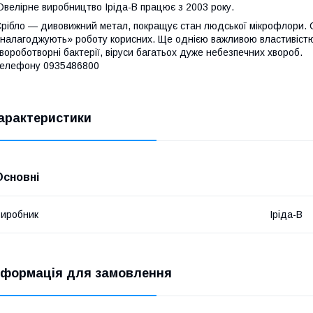
велірне виробництво Іріда-В працює з 2003 року.
рібло — дивовижний метал, покращує стан людської мікрофлори. С
налагоджують» роботу корисних. Ще однією важливою властивістю
вороботворні бактерії, віруси багатьох дуже небезпечних хвороб
елефону 0935486800
арактеристики
Основні
иробник
Іріда-В
нформація для замовлення