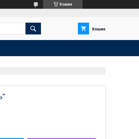
Кошик
Кошик
ь"