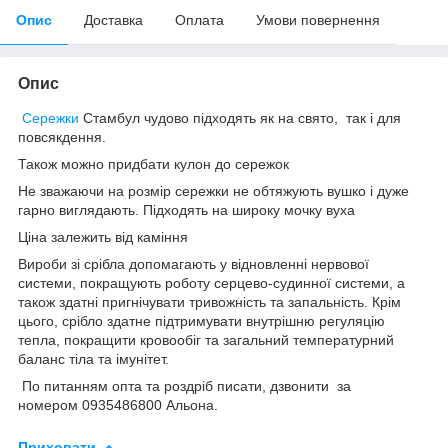
Опис
Доставка
Оплата
Умови повернення
Опис
Сережки
Стамбул чудово підходять як на свято, так і для
повсякдення.
Також можно придбати кулон до сережок
Не зважаючи на розмір сережки не обтяжують вушко і дуже
гарно виглядають. Підходять на широку мочку вуха
Ціна залежить від каміння
Вироби зі срібла допомагають у відновленні нервової
системи, покращують роботу серцево-судинної системи, а
також здатні пригнічувати тривожність та запальність. Крім
цього, срібло здатне підтримувати внутрішню регуляцію
тепла, покращити кровообіг та загальний температурний
баланс тіла та імунітет.
По питанням опта та роздріб писати, дзвонити за
номером 0935486800 Альона.
Приховати