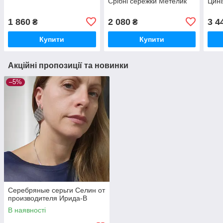
Срібні сережки Метелик
Цині
1 860
2 080
3 4
₴
₴
Купити
Купити
Акційні пропозиції та новинки
–5%
Серебряные серьги Селин от
производителя Ирида-В
В наявності