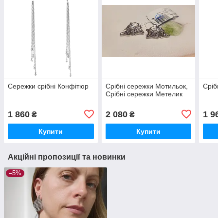
Сережки срібні Конфітюр
Срібні сережки Мотильок,
Сріб
Срібні сережки Метелик
1 860
2 080
1 9
₴
₴
Купити
Купити
Акційні пропозиції та новинки
–5%