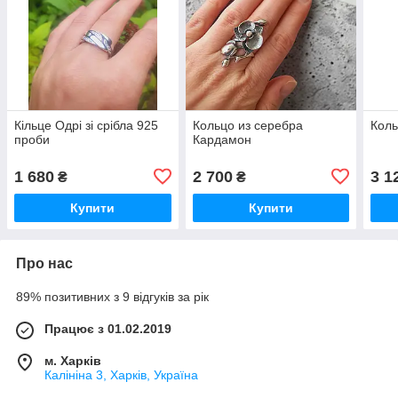
Кільце Одрі зі срібла 925
Кольцо из серебра
Коль
проби
Кардамон
1 680
2 700
3 1
₴
₴
Купити
Купити
Про нас
89% позитивних з 9 відгуків за рік
Працює з 01.02.2019
м. Харків
Калініна 3, Харків, Україна