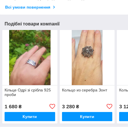
Всі умови повернення
Подібні товари компанії
Кільце Одрі зі срібла 925
Кольцо из серебра Зонт
Коль
проби
1 680
3 280
3 1
₴
₴
Купити
Купити