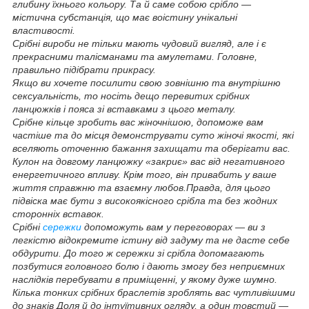
глибину їхнього кольору. Та й саме собою срібло —
містична субстанція, що має воістину унікальні
властивості.
Срібні вироби не тільки мають чудовий вигляд, але і є
прекрасними талісманами та амулетами. Головне,
правильно підібрати прикрасу.
Якщо ви хочете посилити свою зовнішню та внутрішню
сексуальність, то носіть дещо перевитих срібних
ланцюжків і пояса зі вставками з цього металу.
Срібне кільце зробить вас жіночнішою, допоможе вам
частіше та до місця демонструвати суто жіночі якості, які
вселяють оточенню бажання захищати та оберігати вас.
Кулон на довгому ланцюжку «закриє» вас від негативного
енергетичного впливу. Крім того, він привабить у ваше
життя справжню та взаємну любов.Правда, для цього
підвіска має бути з високоякісного срібла та без жодних
сторонніх вставок.
Срібні
сережки
допоможуть вам у переговорах — ви з
легкістю відокремите істину від задуму та не дасте себе
обдурити. До того ж сережки зі срібла допомагають
позбутися головного болю і дають змогу без неприємних
наслідків перебувати в приміщенні, у якому дуже шумно.
Кілька тонких срібних браслетів зроблять вас чутливішими
до знаків Доля й до інтуїтивних огляду, а один товстий —