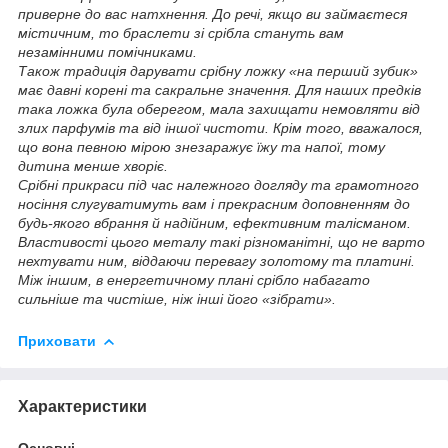
приверне до вас натхнення. До речі, якщо ви займаєтеся
містичним, то браслети зі срібла стануть вам
незамінними помічниками.
Також традиція дарувати срібну ложку «на перший зубик»
має давні корені та сакральне значення. Для наших предків
така ложка була оберегом, мала захищати немовляти від
злих парфумів та від іншої чистоти. Крім того, вважалося,
що вона певною мірою знезаражує їжу та напої, тому
дитина менше хворіє.
Срібні прикраси під час належного догляду та грамотного
носіння слугуватимуть вам і прекрасним доповненням до
будь-якого вбрання й надійним, ефективним талісманом.
Властивості цього металу такі різноманітні, що не варто
нехтувати ним, віддаючи перевагу золотому та платині.
Між іншим, в енергетичному плані срібло набагато
сильніше та чистіше, ніж інші його «зібрати».
Приховати
Характеристики
Основні