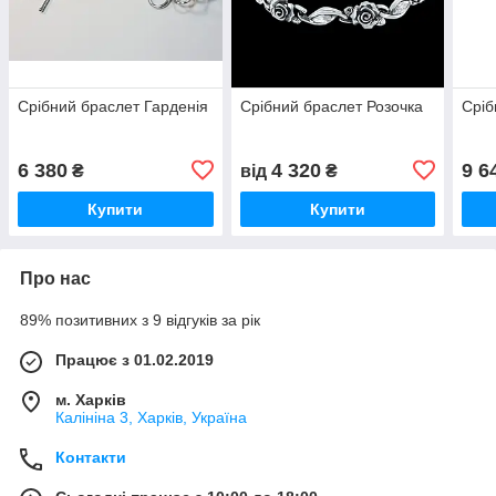
Срібний браслет Гарденія
Срібний браслет Розочка
Сріб
6 380
4 320
9 6
₴
від
₴
Купити
Купити
Про нас
89% позитивних з 9 відгуків за рік
Працює з 01.02.2019
м. Харків
Калініна 3, Харків, Україна
Контакти