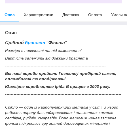
Опис
Характеристики
Доставка
Оплата
Умови п
Опис
Срібний
браслет
"Фієста"
Розміри в наявності та під замовлення!
Вартість залежить від довжини браслета
-----------------------------------------------------------------------
Всі наші вироби пройшли Гостинну пробірний намет,
опломбовані та пробірковані.
Ювелірне виробництво Іріда-В працює з 2003 року.
----------------------------------------------------------------------------------
-----------
Срібло — один із найпопулярніших металів у світі. З нього
роблять оправу для найкрасивіших і шляхетних каменів:
сапфірів, рубінів, смарагдів. Воно матовим ненав'язливим
фоном підкреслює гру граней дорогоцінних мінералів і