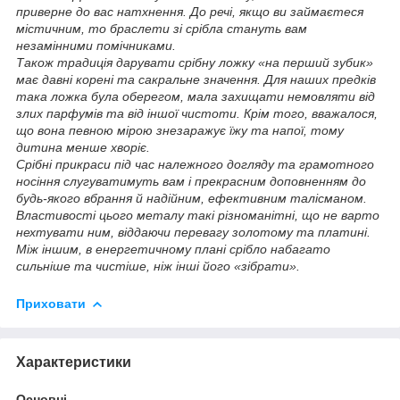
приверне до вас натхнення. До речі, якщо ви займаєтеся
містичним, то браслети зі срібла стануть вам
незамінними помічниками.
Також традиція дарувати срібну ложку «на перший зубик»
має давні корені та сакральне значення. Для наших предків
така ложка була оберегом, мала захищати немовляти від
злих парфумів та від іншої чистоти. Крім того, вважалося,
що вона певною мірою знезаражує їжу та напої, тому
дитина менше хворіє.
Срібні прикраси під час належного догляду та грамотного
носіння слугуватимуть вам і прекрасним доповненням до
будь-якого вбрання й надійним, ефективним талісманом.
Властивості цього металу такі різноманітні, що не варто
нехтувати ним, віддаючи перевагу золотому та платині.
Між іншим, в енергетичному плані срібло набагато
сильніше та чистіше, ніж інші його «зібрати».
Приховати
Характеристики
Основні