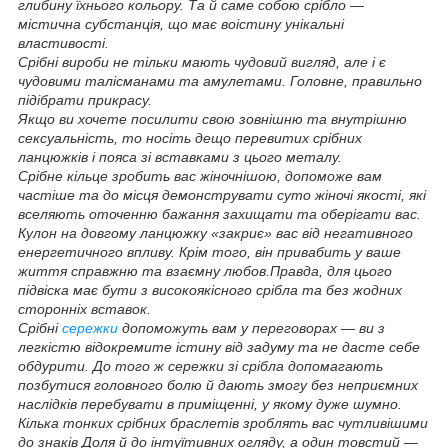
глибину їхнього кольору. Та й саме собою срібло —
містична субстанція, що має воістину унікальні
властивості.
Срібні вироби не тільки мають чудовий вигляд, але і є
чудовими талісманами та амулетами. Головне, правильно
підібрати прикрасу.
Якщо ви хочете посилити свою зовнішню та внутрішню
сексуальність, то носіть дещо перевитих срібних
ланцюжків і пояса зі вставками з цього металу.
Срібне кільце зробить вас жіночнішою, допоможе вам
частіше та до місця демонструвати суто жіночі якості, які
вселяють оточенню бажання захищати та оберігати вас.
Кулон на довгому ланцюжку «закриє» вас від негативного
енергетичного впливу. Крім того, він привабить у ваше
життя справжню та взаємну любов.Правда, для цього
підвіска має бути з високоякісного срібла та без жодних
сторонніх вставок.
Срібні
сережки
допоможуть вам у переговорах — ви з
легкістю відокремите істину від задуму та не дасте себе
обдурити. До того ж сережки зі срібла допомагають
позбутися головного болю й дають змогу без неприємних
наслідків перебувати в приміщенні, у якому дуже шумно.
Кілька тонких срібних браслетів зроблять вас чутливішими
до знаків Доля й до інтуїтивних огляду, а один товстий —