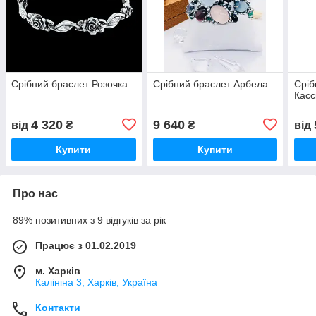
Срібний браслет Розочка
Срібний браслет Арбела
Сріб
Касс
4 320
9 640
від
₴
₴
від
Купити
Купити
Про нас
89% позитивних з 9 відгуків за рік
Працює з 01.02.2019
м. Харків
Калініна 3, Харків, Україна
Контакти