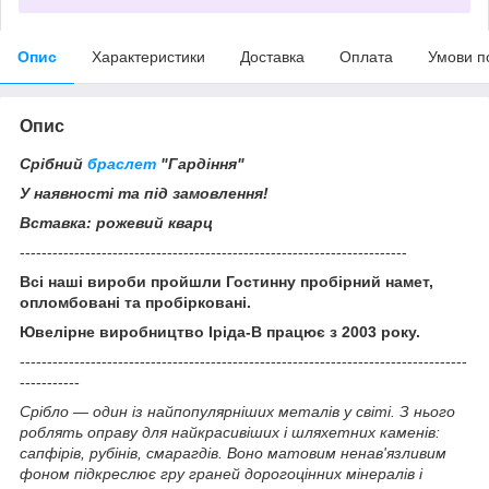
Опис
Характеристики
Доставка
Оплата
Умови п
Опис
Срібний
браслет
"Гардіння"
У наявності та під замовлення!
Вставка: рожевий кварц
-----------------------------------------------------------------------
Всі наші вироби пройшли Гостинну пробірний намет,
опломбовані та пробірковані.
Ювелірне виробництво Іріда-В працює з 2003 року.
----------------------------------------------------------------------------------
-----------
Срібло — один із найпопулярніших металів у світі. З нього
роблять оправу для найкрасивіших і шляхетних каменів:
сапфірів, рубінів, смарагдів. Воно матовим ненав'язливим
фоном підкреслює гру граней дорогоцінних мінералів і