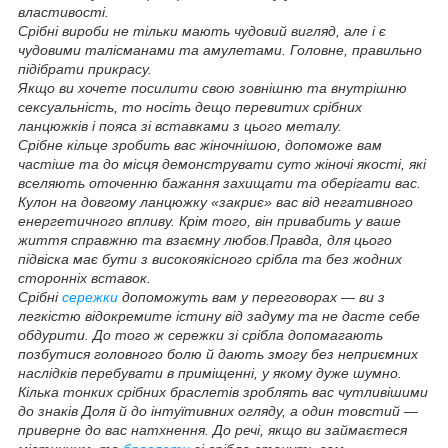
властивості.
Срібні вироби не тільки мають чудовий вигляд, але і є
чудовими талісманами та амулетами. Головне, правильно
підібрати прикрасу.
Якщо ви хочете посилити свою зовнішню та внутрішню
сексуальність, то носіть дещо перевитих срібних
ланцюжків і пояса зі вставками з цього металу.
Срібне кільце зробить вас жіночнішою, допоможе вам
частіше та до місця демонструвати суто жіночі якості, які
вселяють оточенню бажання захищати та оберігати вас.
Кулон на довгому ланцюжку «закриє» вас від негативного
енергетичного впливу. Крім того, він привабить у ваше
життя справжню та взаємну любов.Правда, для цього
підвіска має бути з високоякісного срібла та без жодних
сторонніх вставок.
Срібні
сережки
допоможуть вам у переговорах — ви з
легкістю відокремите істину від задуму та не дасте себе
обдурити. До того ж сережки зі срібла допомагають
позбутися головного болю й дають змогу без неприємних
наслідків перебувати в приміщенні, у якому дуже шумно.
Кілька тонких срібних браслетів зроблять вас чутливішими
до знаків Доля й до інтуїтивних огляду, а один товстий —
приверне до вас натхнення. До речі, якщо ви займаєтеся