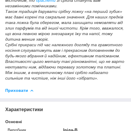
містичним, то
браслети
зі срібла стануть вам
незамінними помічниками.
Також традиція дарувати срібну ложку «на перший зубик»
має давні корені та сакральне значення. Для наших предків
така ложка була оберегом, мала захищати немовляти від
злих парфумів та від іншої чистоти. Крім того, вважалося,
що вона певною мірою знезаражує їжу та напої, тому
дитина менше хворіє.
Срібні прикраси під час належного догляду та грамотного
носіння слугуватимуть вам і прекрасним доповненням до
будь-якого вбрання й надійним, ефективним талісманом.
Властивості цього металу такі різноманітні, що не варто
нехтувати ним, віддаючи перевагу золотому та платині.
Між іншим, в енергетичному плані срібло набагато
сильніше та чистіше, ніж інші його «зібрати».
Приховати
Характеристики
Основні
Виробник
Іріда-В