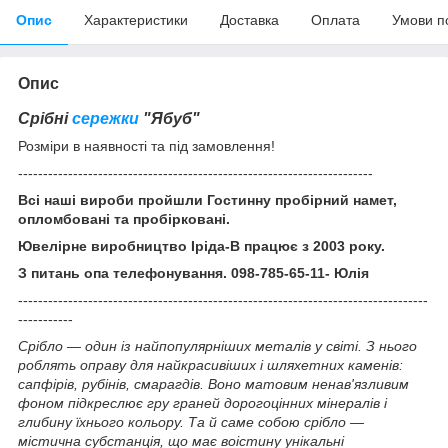
Опис
Характеристики
Доставка
Оплата
Умови п
Опис
Срібні
сережки
"Ябуб"
Розміри в наявності та під замовлення!
-----------------------------------------------------------------------
Всі наші вироби пройшли Гостинну пробірний намет,
опломбовані та пробірковані.
Ювелірне виробництво Іріда-В працює з 2003 року.
З питань опа телефонування. 098-785-65-11- Юлія
----------------------------------------------------------------------------------
-----------
Срібло — один із найпопулярніших металів у світі. З нього
роблять оправу для найкрасивіших і шляхетних каменів:
сапфірів, рубінів, смарагдів. Воно матовим ненав'язливим
фоном підкреслює гру граней дорогоцінних мінералів і
глибину їхнього кольору. Та й саме собою срібло —
містична субстанція, що має воістину унікальні