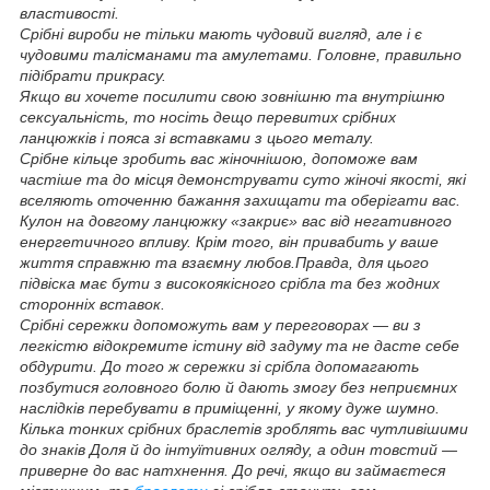
властивості.
Срібні вироби не тільки мають чудовий вигляд, але і є
чудовими талісманами та амулетами. Головне, правильно
підібрати прикрасу.
Якщо ви хочете посилити свою зовнішню та внутрішню
сексуальність, то носіть дещо перевитих срібних
ланцюжків і пояса зі вставками з цього металу.
Срібне кільце зробить вас жіночнішою, допоможе вам
частіше та до місця демонструвати суто жіночі якості, які
вселяють оточенню бажання захищати та оберігати вас.
Кулон на довгому ланцюжку «закриє» вас від негативного
енергетичного впливу. Крім того, він привабить у ваше
життя справжню та взаємну любов.Правда, для цього
підвіска має бути з високоякісного срібла та без жодних
сторонніх вставок.
Срібні сережки допоможуть вам у переговорах — ви з
легкістю відокремите істину від задуму та не дасте себе
обдурити. До того ж сережки зі срібла допомагають
позбутися головного болю й дають змогу без неприємних
наслідків перебувати в приміщенні, у якому дуже шумно.
Кілька тонких срібних браслетів зроблять вас чутливішими
до знаків Доля й до інтуїтивних огляду, а один товстий —
приверне до вас натхнення. До речі, якщо ви займаєтеся