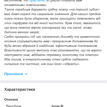
містичним, то
браслети
зі срібла стануть вам
незамінними помічниками.
Також традиція дарувати срібну ложку «на перший зубик»
має давні корені та сакральне значення. Для наших предків
така ложка була оберегом, мала захищати немовляти від
злих парфумів та від іншої чистоти. Крім того, вважалося,
що вона певною мірою знезаражує їжу та напої, тому
дитина менше хворіє.
Срібні прикраси під час належного догляду та грамотного
носіння слугуватимуть вам і прекрасним доповненням до
будь-якого вбрання й надійним, ефективним талісманом.
Властивості цього металу такі різноманітні, що не варто
нехтувати ним, віддаючи перевагу золотому та платині.
Між іншим, в енергетичному плані срібло набагато
сильніше та чистіше, ніж інші його «зібрати».
Приховати
Характеристики
Основні
Виробник
Іріда-В