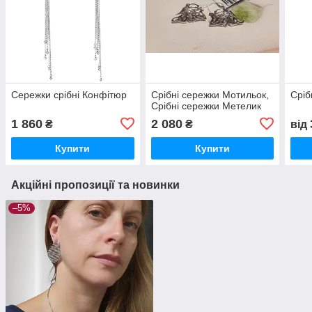
Сережки срібні Конфітюр
Срібні сережки Мотильок,
Сріб
Срібні сережки Метелик
1 860
2 080
₴
₴
від
Купити
Купити
Акційні пропозиції та новинки
–5%