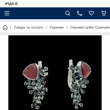
ІРІДА-В
Товари та послуги
Сережки
Сережки срібні Совіньйо