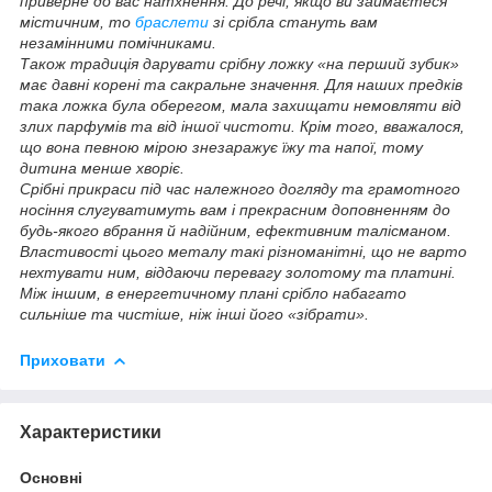
приверне до вас натхнення. До речі, якщо ви займаєтеся
містичним, то
браслети
зі срібла стануть вам
незамінними помічниками.
Також традиція дарувати срібну ложку «на перший зубик»
має давні корені та сакральне значення. Для наших предків
така ложка була оберегом, мала захищати немовляти від
злих парфумів та від іншої чистоти. Крім того, вважалося,
що вона певною мірою знезаражує їжу та напої, тому
дитина менше хворіє.
Срібні прикраси під час належного догляду та грамотного
носіння слугуватимуть вам і прекрасним доповненням до
будь-якого вбрання й надійним, ефективним талісманом.
Властивості цього металу такі різноманітні, що не варто
нехтувати ним, віддаючи перевагу золотому та платині.
Між іншим, в енергетичному плані срібло набагато
сильніше та чистіше, ніж інші його «зібрати».
Приховати
Характеристики
Основні