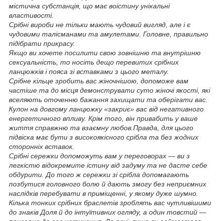
містична субстанція, що має воістину унікальні
властивості.
Срібні вироби не тільки мають чудовий вигляд, але і є
чудовими талісманами та амулетами. Головне, правильно
підібрати прикрасу.
Якщо ви хочете посилити свою зовнішню та внутрішню
сексуальність, то носіть дещо перевитих срібних
ланцюжків і пояса зі вставками з цього металу.
Срібне кільце зробить вас жіночнішою, допоможе вам
частіше та до місця демонструвати суто жіночі якості, які
вселяють оточенню бажання захищати та оберігати вас.
Кулон на довгому ланцюжку «закриє» вас від негативного
енергетичного впливу. Крім того, він привабить у ваше
життя справжню та взаємну любов.Правда, для цього
підвіска має бути з високоякісного срібла та без жодних
сторонніх вставок.
Срібні сережки допоможуть вам у переговорах — ви з
легкістю відокремите істину від задуму та не дасте себе
обдурити. До того ж сережки зі срібла допомагають
позбутися головного болю й дають змогу без неприємних
наслідків перебувати в приміщенні, у якому дуже шумно.
Кілька тонких срібних браслетів зроблять вас чутливішими
до знаків Доля й до інтуїтивних огляду, а один товстий —