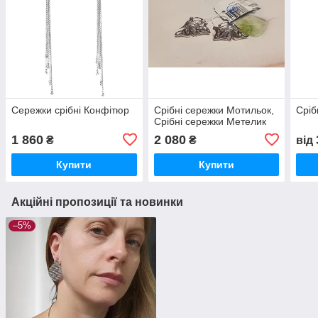
Сережки срібні Конфітюр
Срібні сережки Мотильок,
Сріб
Срібні сережки Метелик
1 860
2 080
₴
₴
від
Купити
Купити
Акційні пропозиції та новинки
–5%