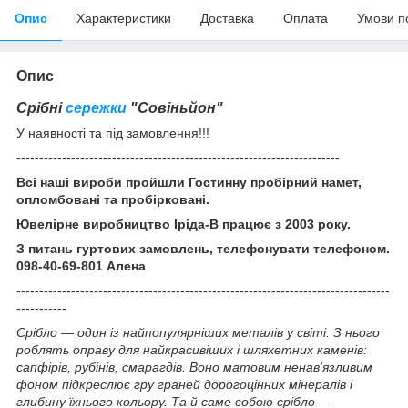
Опис
Характеристики
Доставка
Оплата
Умови п
Опис
Срібні
сережки
"Совіньйон"
У наявності та під замовлення!!!
-----------------------------------------------------------------------
Всі наші вироби пройшли Гостинну пробірний намет,
опломбовані та пробірковані.
Ювелірне виробництво Іріда-В працює з 2003 року.
З питань гуртових замовлень, телефонувати телефоном.
098-40-69-801 Алена
----------------------------------------------------------------------------------
-----------
Срібло — один із найпопулярніших металів у світі. З нього
роблять оправу для найкрасивіших і шляхетних каменів:
сапфірів, рубінів, смарагдів. Воно матовим ненав'язливим
фоном підкреслює гру граней дорогоцінних мінералів і
глибину їхнього кольору. Та й саме собою срібло —