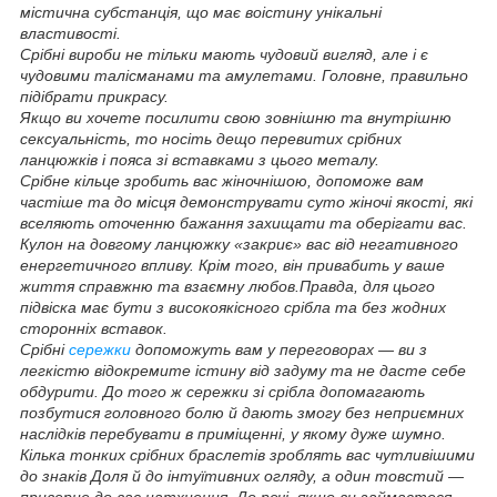
містична субстанція, що має воістину унікальні
властивості.
Срібні вироби не тільки мають чудовий вигляд, але і є
чудовими талісманами та амулетами. Головне, правильно
підібрати прикрасу.
Якщо ви хочете посилити свою зовнішню та внутрішню
сексуальність, то носіть дещо перевитих срібних
ланцюжків і пояса зі вставками з цього металу.
Срібне кільце зробить вас жіночнішою, допоможе вам
частіше та до місця демонструвати суто жіночі якості, які
вселяють оточенню бажання захищати та оберігати вас.
Кулон на довгому ланцюжку «закриє» вас від негативного
енергетичного впливу. Крім того, він привабить у ваше
життя справжню та взаємну любов.Правда, для цього
підвіска має бути з високоякісного срібла та без жодних
сторонніх вставок.
Срібні
сережки
допоможуть вам у переговорах — ви з
легкістю відокремите істину від задуму та не дасте себе
обдурити. До того ж сережки зі срібла допомагають
позбутися головного болю й дають змогу без неприємних
наслідків перебувати в приміщенні, у якому дуже шумно.
Кілька тонких срібних браслетів зроблять вас чутливішими
до знаків Доля й до інтуїтивних огляду, а один товстий —
приверне до вас натхнення. До речі, якщо ви займаєтеся