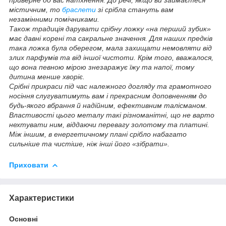
містичним, то
браслети
зі срібла стануть вам
незамінними помічниками.
Також традиція дарувати срібну ложку «на перший зубик»
має давні корені та сакральне значення. Для наших предків
така ложка була оберегом, мала захищати немовляти від
злих парфумів та від іншої чистоти. Крім того, вважалося,
що вона певною мірою знезаражує їжу та напої, тому
дитина менше хворіє.
Срібні прикраси під час належного догляду та грамотного
носіння слугуватимуть вам і прекрасним доповненням до
будь-якого вбрання й надійним, ефективним талісманом.
Властивості цього металу такі різноманітні, що не варто
нехтувати ним, віддаючи перевагу золотому та платині.
Між іншим, в енергетичному плані срібло набагато
сильніше та чистіше, ніж інші його «зібрати».
Приховати
Характеристики
Основні