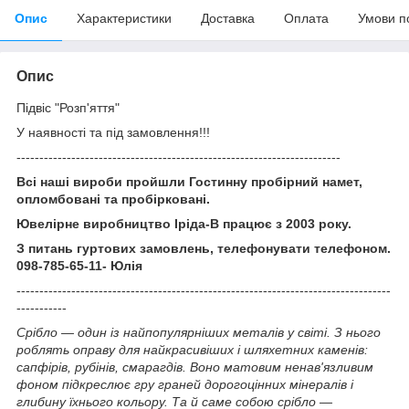
Опис
Характеристики
Доставка
Оплата
Умови п
Опис
Підвіс "Розп'яття"
У наявності та під замовлення!!!
-----------------------------------------------------------------------
Всі наші вироби пройшли Гостинну пробірний намет,
опломбовані та пробірковані.
Ювелірне виробництво Іріда-В працює з 2003 року.
З питань гуртових замовлень, телефонувати телефоном.
098-785-65-11- Юлія
----------------------------------------------------------------------------------
-----------
Срібло — один із найпопулярніших металів у світі. З нього
роблять оправу для найкрасивіших і шляхетних каменів:
сапфірів, рубінів, смарагдів. Воно матовим ненав'язливим
фоном підкреслює гру граней дорогоцінних мінералів і
глибину їхнього кольору. Та й саме собою срібло —