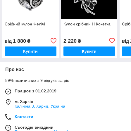
Срібний кулон Фелічі
Кулон срібний H Кокетка
Сріб
1 880
2 220
від
₴
₴
від
Купити
Купити
Про нас
89% позитивних з 9 відгуків за рік
Працює з 01.02.2019
м. Харків
Калініна 3, Харків, Україна
Контакти
Сьогодні вихідний